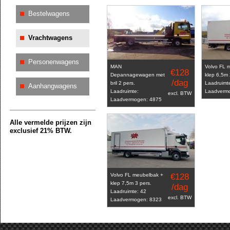
Bestelwagens
Vrachtwagens
Personenwagens
MAN
Volvo FL 
€128
Depannagewagen met
klep 6,5m 
/dag
bril 2 pers.
Laadruimt
Aanhangwagens
Laadruimte:
Laadverm
excl. BTW
Laadvermogen: 4875
Alle vermelde prijzen zijn
exclusief 21% BTW.
Volvo FL meubelbak +
€128
klep 7,5m 3 pers.
/dag
Laadruimte: 42
excl. BTW
Laadvermogen: 8323